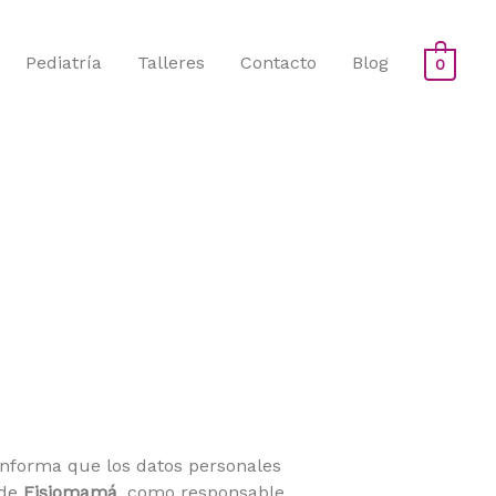
Pediatría
Talleres
Contacto
Blog
0
informa que los datos personales
 de
Fisiomamá
, como responsable