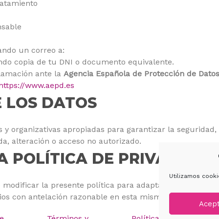
tratamiento
nsable
ando un correo a:
ndo copia de tu DNI o documento equivalente.
lamación ante la
Agencia Española de Protección de Dato
https://www.aepd.es
E LOS DATOS
 organizativas apropiadas para garantizar la seguridad, c
da, alteración o acceso no autorizado.
LA POLÍTICA DE PRIVACIDAD
Utilizamos cooki
modificar la presente política para adaptarla a novedades 
ios con antelación razonable en esta misma página.
Acep
de
Términos y
Política de