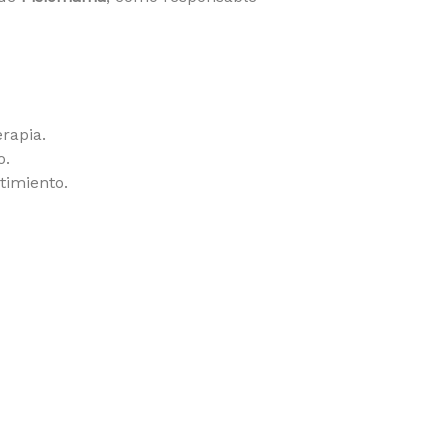
erapia.
o.
timiento.