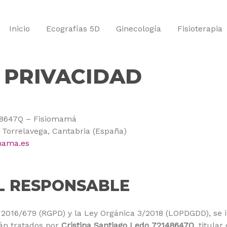
Inicio
Ecografías 5D
Ginecología
Fisioterapia
E PRIVACIDAD
48647Q – Fisiomamá
Torrelavega, Cantabria (España)
mama.es
EL RESPONSABLE
2016/679 (RGPD) y la Ley Orgánica 3/2018 (LOPDGDD), se 
erán tratados por
Cristina Santiago Ledo 72148647Q
, titular