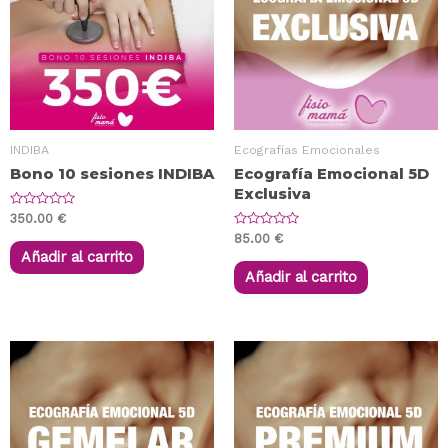
INDIBA
Ecografías Emocionales
Bono 10 sesiones INDIBA
Ecografía Emocional 5D
Exclusiva
V
350.00
€
a
V
85.00
€
l
a
o
Añadir al carrito
l
r
o
Añadir al carrito
a
r
d
a
o
d
e
o
n
e
0
n
d
0
e
d
5
e
5