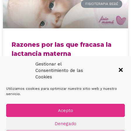
FISIOTERAPIA BEBÉ
Razones por las que fracasa la
lactancia materna
Gestionar el
La OMS ha dicho por activa y por pasiva que la mejor
Consentimiento de las
manera de alimentar a un bebé es con la leche
Cookies
materna, en exclusiva,
Utilizamos cookies para optimizar nuestro sitio web y nuestro
servicio.
LEER MÁS »
No hay comentarios
Acepto
Denegado
Política de Privacidad